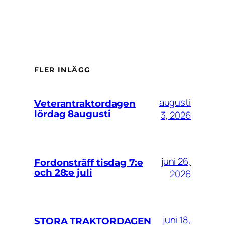
FLER INLÄGG
augusti
Veterantraktordagen
lördag 8augusti
3, 2026
juni 26,
Fordonsträff tisdag 7:e
och 28:e juli
2026
juni 18,
STORA TRAKTORDAGEN