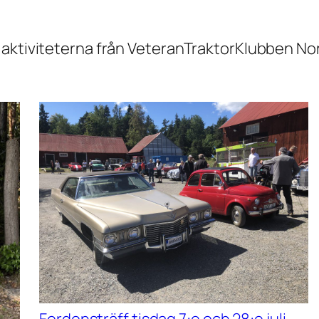
aktiviteterna från VeteranTraktorKlubben Nor
Fordonsträff tisdag 7:e och 28:e juli