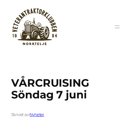
Hoppa
till
innehåll
VÅRCRUISING
Söndag 7 juni
Skrivet av
i
Nyheter