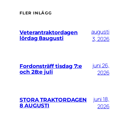
FLER INLÄGG
augusti
Veterantraktordagen
lördag 8augusti
3, 2026
juni 26,
Fordonsträff tisdag 7:e
och 28:e juli
2026
juni 18,
STORA TRAKTORDAGEN
8 AUGUSTI
2026