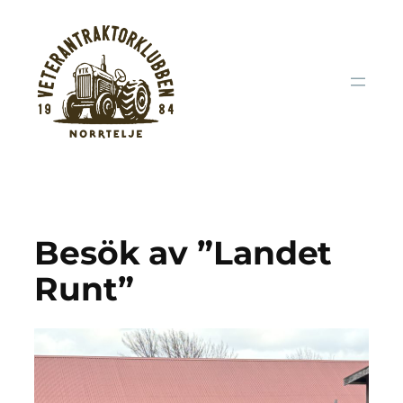
Hoppa
till
innehåll
Besök av ”Landet
Runt”