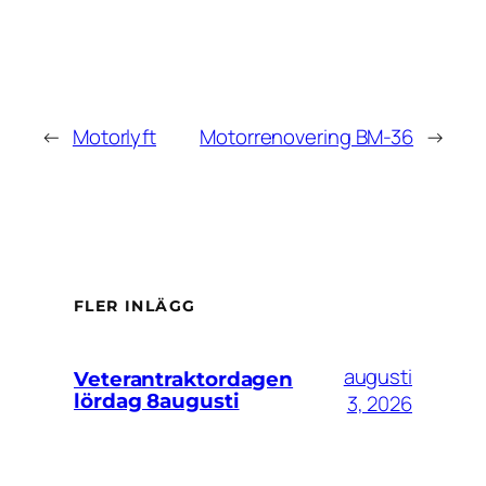
←
Motorlyft
Motorrenovering BM-36
→
FLER INLÄGG
augusti
Veterantraktordagen
lördag 8augusti
3, 2026