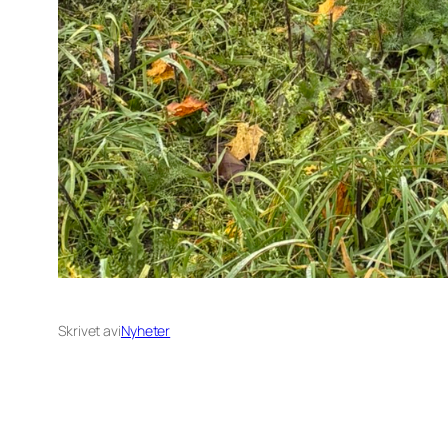
Skrivet av
i
Nyheter