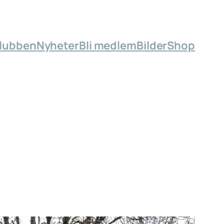
lubben
Nyheter
Bli medlem
Bilder
Shop