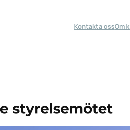
Kontakta oss
Om k
te styrelsemötet