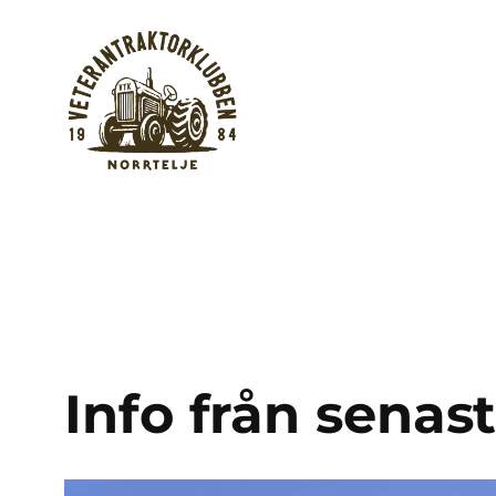
Hoppa
till
innehåll
Info från senas