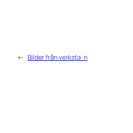
←
Bilder från verksta´n